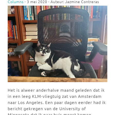
Columns
- 3 mei 2020 - Auteur: Jazmine Contreras
Het is alweer anderhalve maand geleden dat ik
in een leeg KLM-vliegtuig zat van Amsterdam
naar Los Angeles. Een paar dagen eerder had ik
bericht gekregen van de University of
Minnesota dat ik naar huis moest komen,