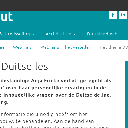
& Uitwisseling
Activiteiten
Duitslandweb
mie
Webinars
Webinars in het verleden
Het thema DDR
Duitse les
eskundige Anja Fricke vertelt geregeld als
ur' over haar persoonlijke ervaringen in de
e inhoudelijke vragen over de Duitse deling,
ing.
 informatie die u nodig heeft om het
erbouw, te behandelen. Aan de hand van
jgt u handvatten voor de toepassing van deze