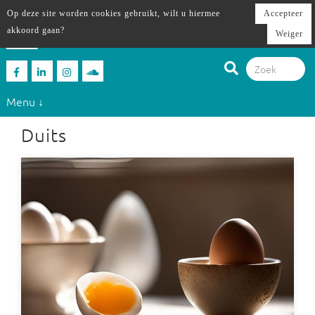
Op deze site worden cookies gebruikt, wilt u hiermee
Accepteer
akkoord gaan?
Weiger
Menu ↓
Duits