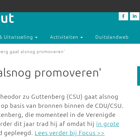
& Uitwisseling
Activiteiten
Duitslandweb
berg gaat alsnog promoveren'
 alsnog promoveren'
Theodor zu Guttenberg (CSU) gaat alsnog
 op basis van bronnen binnen de CDU/CSU.
ttenberg, die momenteel in de Verenigde
rder dit jaar trad hij af omdat hij
in grote
d gepleegd.
Lees verder bij Focus >>