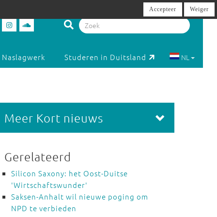
Accepteer
Weiger
Naslagwerk
Studeren in Duitsland
NL
Meer Kort nieuws
Gerelateerd
Silicon Saxony: het Oost-Duitse
'Wirtschaftswunder'
Saksen-Anhalt wil nieuwe poging om
NPD te verbieden