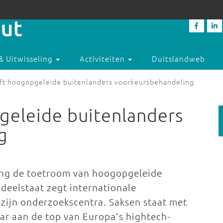
& Uitwisseling
Activiteiten
Duitslandweb
ft hoogopgeleide buitenlanders voorkeursbehandeling
geleide buitenlanders
g
ing de toetroom van hoogopgeleide
deelstaat zegt internationale
zijn onderzoekscentra. Saksen staat met
aar aan de top van Europa's hightech-