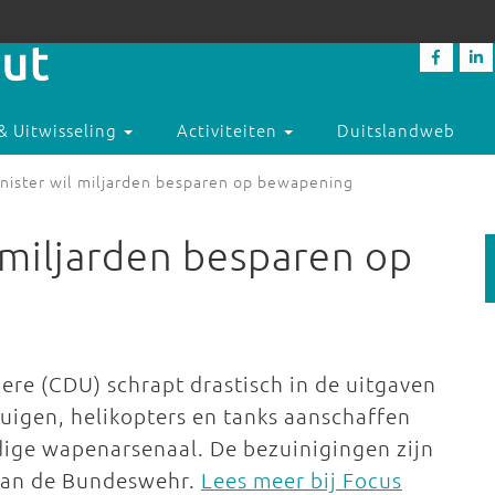
& Uitwisseling
Activiteiten
Duitslandweb
nister wil miljarden besparen op bewapening
 miljarden besparen op
ere (CDU) schrapt drastisch in de uitgaven
tuigen, helikopters en tanks aanschaffen
dige wapenarsenaal. De bezuinigingen zijn
an de Bundeswehr.
Lees meer bij Focus