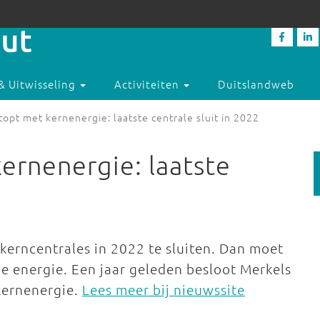
& Uitwisseling
Activiteiten
Duitslandweb
topt met kernenergie: laatste centrale sluit in 2022
ernenergie: laatste
 kerncentrales in 2022 te sluiten. Dan moet
e energie. Een jaar geleden besloot Merkels
ernenergie.
Lees meer bij nieuwssite