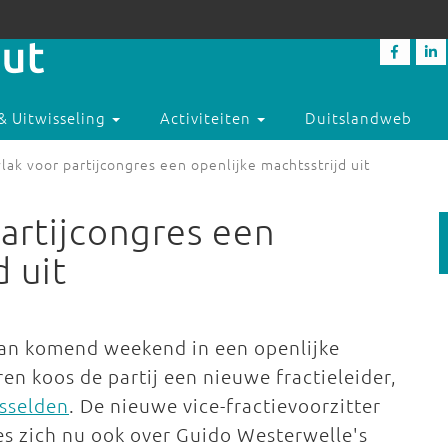
& Uitwisseling
Activiteiten
Duitslandweb
lak voor partijcongres een openlijke machtsstrijd uit
partijcongres een
d uit
 van komend weekend in een openlijke
ren koos de partij een nieuwe fractieleider,
isselden
. De nieuwe vice-fractievoorzitter
es zich nu ook over Guido Westerwelle's