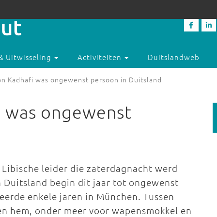
& Uitwisseling
Activiteiten
Duitslandweb
n Kadhafi was ongewenst persoon in Duitsland
i was ongewenst
e Libische leider die zaterdagnacht werd
 Duitsland begin dit jaar tot ongewenst
eerde enkele jaren in München. Tussen
gen hem, onder meer voor wapensmokkel en