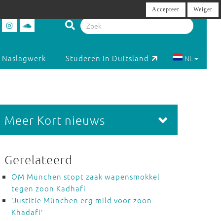
Accepteer
Weiger
Naslagwerk
Studeren in Duitsland
NL
Meer Kort nieuws
Gerelateerd
OM München stopt zaak wapensmokkel
tegen zoon Kadhafi
'Justitie München erg mild voor zoon
Khadafi'