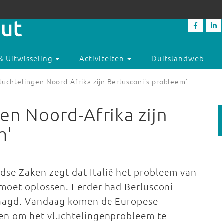
& Uitwisseling
Activiteiten
Duitslandweb
Vluchtelingen Noord-Afrika zijn Berlusconi's probleem'
gen Noord-Afrika zijn
m'
dse Zaken zegt dat Italië het probleem van
 moet oplossen. Eerder had Berlusconi
raagd. Vandaag komen de Europese
een om het vluchtelingenprobleem te