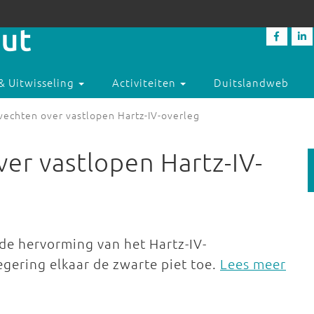
& Uitwisseling
Activiteiten
Duitslandweb
kvechten over vastlopen Hartz-IV-overleg
ver vastlopen Hartz-IV-
 de hervorming van het Hartz-IV-
regering elkaar de zwarte piet toe.
Lees meer