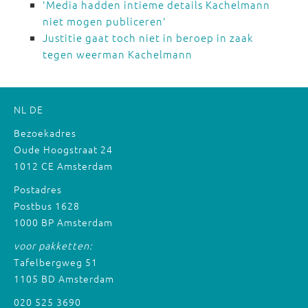
'Media hadden intieme details Kachelmann
niet mogen publiceren'
Justitie gaat toch niet in beroep in zaak
tegen weerman Kachelmann
NL
DE
Bezoekadres
Oude Hoogstraat 24
1012 CE Amsterdam
Postadres
Postbus 1628
1000 BP Amsterdam
voor pakketten:
Tafelbergweg 51
1105 BD Amsterdam
020 525 3690