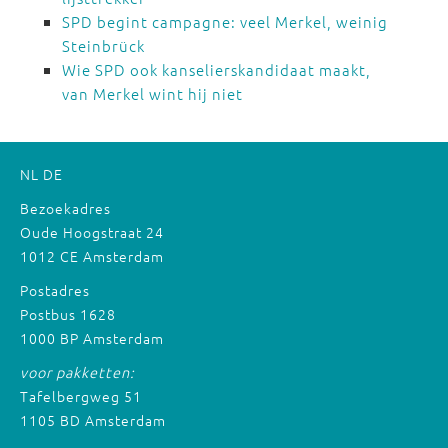
SPD begint campagne: veel Merkel, weinig
Steinbrück
Wie SPD ook kanselierskandidaat maakt,
van Merkel wint hij niet
NL
DE
Bezoekadres
Oude Hoogstraat 24
1012 CE Amsterdam
Postadres
Postbus 1628
1000 BP Amsterdam
voor pakketten:
Tafelbergweg 51
1105 BD Amsterdam