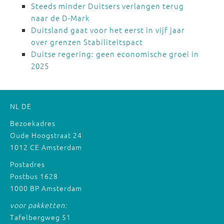
Steeds minder Duitsers verlangen terug
naar de D-Mark
Duitsland gaat voor het eerst in vijf jaar
over grenzen Stabiliteitspact
Duitse regering: geen economische groei in
2025
NL
DE
Bezoekadres
Oude Hoogstraat 24
1012 CE Amsterdam
Postadres
Postbus 1628
1000 BP Amsterdam
voor pakketten:
Tafelbergweg 51