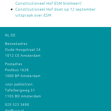
Constitutioneel Hof ESM blokkeert'
Constitutioneel Hof doet op 12 september
uitspraak over ESM
NL
DE
Bezoekadres
Oude Hoogstraat 24
1012 CE Amsterdam
Postadres
Postbus 1628
1000 BP Amsterdam
voor pakketten:
Tafelbergweg 51
1105 BD Amsterdam
020 525 3690
dia@uva.nl