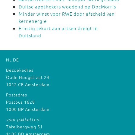
Duitse apothekers woedend op DocMorris
Minder winst voor RWE door afscheid van
kernenergie
Ernstig tekort aan artsen dreigt in
Duitsland
NL
DE
Bezoekadres
Oude Hoogstraat 24
1012 CE Amsterdam
Postadres
Postbus 1628
1000 BP Amsterdam
voor pakketten:
Tafelbergweg 51
1105 BD Amsterdam