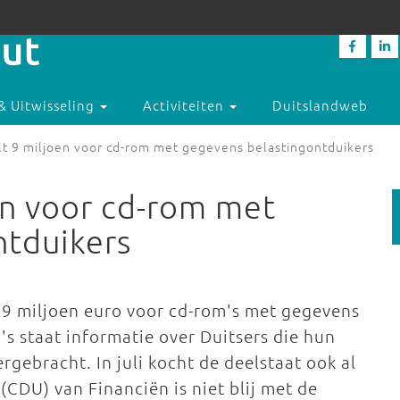
& Uitwisseling
Activiteiten
Duitslandweb
t 9 miljoen voor cd-rom met gegevens belastingontduikers
en voor cd-rom met
ntduikers
 9 miljoen euro voor cd-rom's met gegevens
s staat informatie over Duitsers die hun
gebracht. In juli kocht de deelstaat ook al
(CDU) van Financiën is niet blij met de