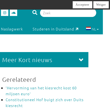
Accepteer
Weiger
Naslagwerk
Studeren in Duitsland
NL
Meer Kort nieuws
Gerelateerd
'Hervorming van het kiesrecht kost 60
miljoen euro'
Constitutioneel Hof buigt zich over Duits
kiesrecht