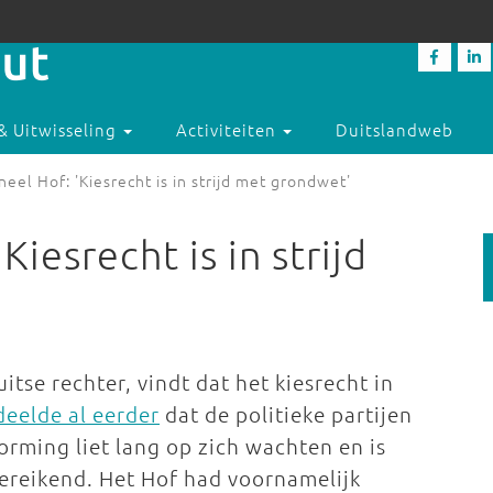
& Uitwisseling
Activiteiten
Duitslandweb
neel Hof: 'Kiesrecht is in strijd met grondwet'
Kiesrecht is in strijd
tse rechter, vindt dat het kiesrecht in
deelde al eerder
dat de politieke partijen
orming liet lang op zich wachten en is
oereikend. Het Hof had voornamelijk