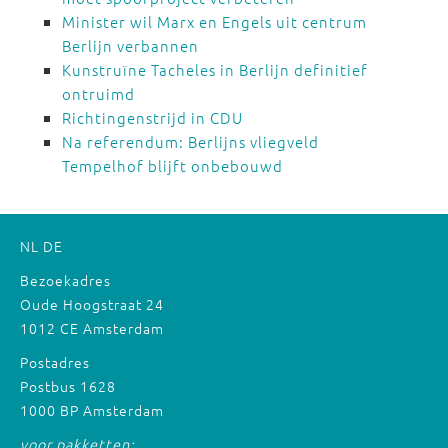
Minister wil Marx en Engels uit centrum
Berlijn verbannen
Kunstruïne Tacheles in Berlijn definitief
ontruimd
Richtingenstrijd in CDU
Na referendum: Berlijns vliegveld
Tempelhof blijft onbebouwd
NL
DE
Bezoekadres
Oude Hoogstraat 24
1012 CE Amsterdam
Postadres
Postbus 1628
1000 BP Amsterdam
voor pakketten: