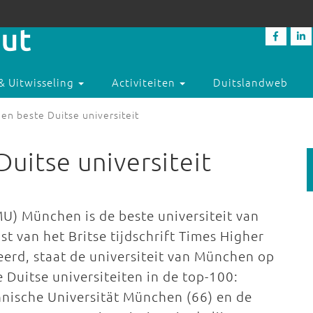
& Uitwisseling
Activiteiten
Duitslandweb
n beste Duitse universiteit
itse universiteit
U) München is de beste universiteit van
st van het Britse tijdschrift Times Higher
eerd, staat de universiteit van München op
 Duitse universiteiten in de top-100:
hnische Universität München (66) en de