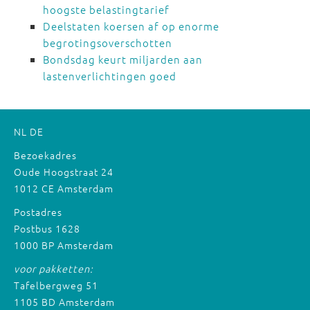
hoogste belastingtarief
Deelstaten koersen af op enorme
begrotingsoverschotten
Bondsdag keurt miljarden aan
lastenverlichtingen goed
NL
DE
Bezoekadres
Oude Hoogstraat 24
1012 CE Amsterdam
Postadres
Postbus 1628
1000 BP Amsterdam
voor pakketten:
Tafelbergweg 51
1105 BD Amsterdam