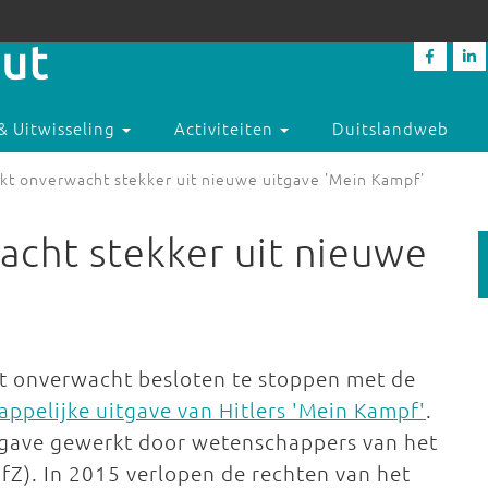
& Uitwisseling
Activiteiten
Duitslandweb
kt onverwacht stekker uit nieuwe uitgave 'Mein Kampf'
acht stekker uit nieuwe
ft onverwacht besloten te stoppen met de
ppelijke uitgave van Hitlers 'Mein Kampf'
.
itgave gewerkt door wetenschappers van het
IfZ). In 2015 verlopen de rechten van het