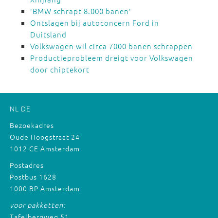
'BMW schrapt 8.000 banen'
Ontslagen bij autoconcern Ford in
Duitsland
Volkswagen wil circa 7000 banen schrappen
Productieprobleem dreigt voor Volkswagen
door chiptekort
NL
DE
Bezoekadres
Oude Hoogstraat 24
1012 CE Amsterdam
Postadres
Postbus 1628
1000 BP Amsterdam
voor pakketten:
Tafelbergweg 51