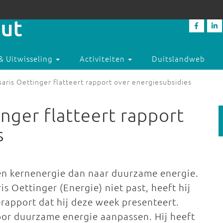
& Uitwisseling
Activiteiten
Duitslandweb
ris Oettinger flatteert rapport over energiesubsidies
nger flatteert rapport
s
 en kernenergie dan naar duurzame energie.
 Oettinger (Energie) niet past, heeft hij
-rapport dat hij deze week presenteert.
oor duurzame energie aanpassen. Hij heeft