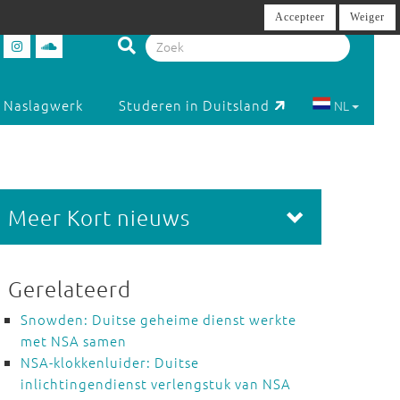
Accepteer
Weiger
Naslagwerk
Studeren in Duitsland
NL
Meer Kort nieuws
Gerelateerd
Snowden: Duitse geheime dienst werkte
met NSA samen
NSA-klokkenluider: Duitse
inlichtingendienst verlengstuk van NSA