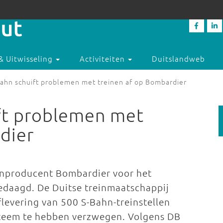
& Uitwisseling
Activiteiten
Duitslandweb
ahn schuift problemen met treinen af op Bombardier
ft problemen met
dier
inproducent Bombardier voor het
gedaagd. De Duitse treinmaatschappij
flevering van 500 S-Bahn-treinstellen
steem te hebben verzwegen. Volgens DB