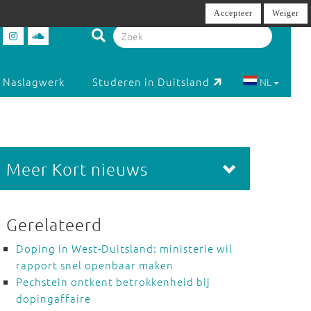
Accepteer
Weiger
Naslagwerk
Studeren in Duitsland
NL
Meer Kort nieuws
Gerelateerd
Doping in West-Duitsland: ministerie wil
rapport snel openbaar maken
Pechstein ontkent betrokkenheid bij
dopingaffaire