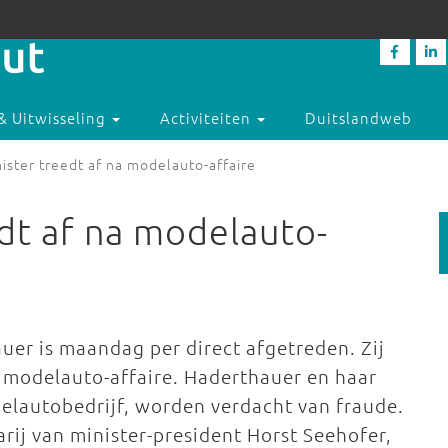
& Uitwisseling
Activiteiten
Duitslandweb
ister treedt af na modelauto-affaire
edt af na modelauto-
uer is maandag per direct afgetreden. Zij
 modelauto-affaire. Haderthauer en haar
elautobedrijf, worden verdacht van fraude.
rij van minister-president Horst Seehofer,