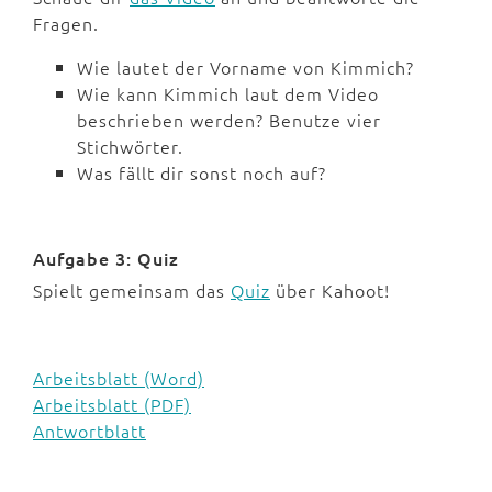
Fragen.
Wie lautet der Vorname von Kimmich?
Wie kann Kimmich laut dem Video
beschrieben werden? Benutze vier
Stichwörter.
Was fällt dir sonst noch auf?
Aufgabe 3: Quiz
Spielt gemeinsam das
Quiz
über Kahoot!
Arbeitsblatt (Word)
Arbeitsblatt (PDF)
Antwortblatt