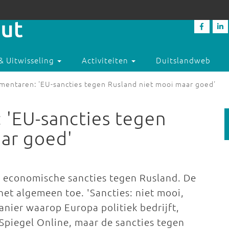
& Uitwisseling
Activiteiten
Duitslandweb
mentaren: 'EU-sancties tegen Rusland niet mooi maar goed'
 'EU-sancties tegen
ar goed'
r economische sancties tegen Rusland. De
het algemeen toe. 'Sancties: niet mooi,
anier waarop Europa politiek bedrijft,
 Spiegel Online, maar de sancties tegen