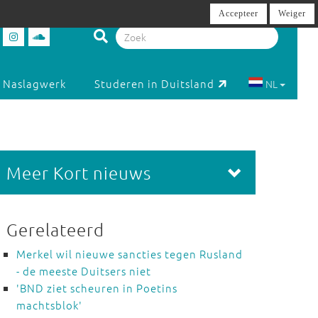
Accepteer
Weiger
Naslagwerk
Studeren in Duitsland
NL
Meer Kort nieuws
Gerelateerd
Merkel wil nieuwe sancties tegen Rusland
- de meeste Duitsers niet
'BND ziet scheuren in Poetins
machtsblok'