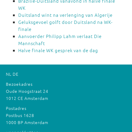
Brazilië-Duitsland vanavond in halve finale
WK
Duitsland wint na verlenging van Algerije
Geluksgevoel golft door Duitsland na WK-
finale
Aanvoerder Philipp Lahm verlaat Die
Mannschaft
Halve finale WK gesprek van de dag
NL
DE
Bezoekadres
Oude Hoogstraat 24
1012 CE Amsterdam
Postadres
Postbus 1628
1000 BP Amsterdam