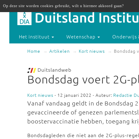
Op deze site worden cookies gebruikt, wilt u hiermee akkoord gaan?
Het instituut
Wetenschap
Onderwijs 
Home
Artikelen
Kort nieuws
Bondsdag v
Duitslandweb
Bondsdag voert 2G-pl
Kort nieuws
- 12 januari 2022 - Auteur:
Redactie D
Vanaf vandaag geldt in de Bondsdag 2G
gevaccineerde of genezen parlementsle
boostervaccinatie hebben, toegang krij
Bondsdagleden die niet aan de 2G-plus-rege