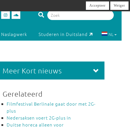
Accepteer
Weiger
Naslagwerk
Studeren in Duitsland
NL
Meer Kort nieuws
Gerelateerd
Filmfestival Berlinale gaat door met 2G-
plus
Nedersaksen voert 2G-plus in
Duitse horeca alleen voor