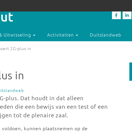
& Uitwisseling
Activiteiten
Duitslandweb
oert 2G-plus in
us in
uitslandweb
-plus. Dat houdt in dat alleen
den die een bewijs van een test of een
gen tot de plenaire zaal.
l voldoen, kunnen plaatsnemen op de