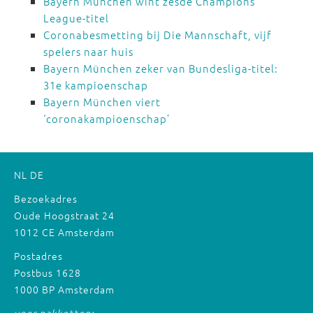
Bayern München wint zesde Champions
League-titel
Coronabesmetting bij Die Mannschaft, vijf
spelers naar huis
Bayern München zeker van Bundesliga-titel:
31e kampioenschap
Bayern München viert
‘coronakampioenschap’
NL
DE
Bezoekadres
Oude Hoogstraat 24
1012 CE Amsterdam
Postadres
Postbus 1628
1000 BP Amsterdam