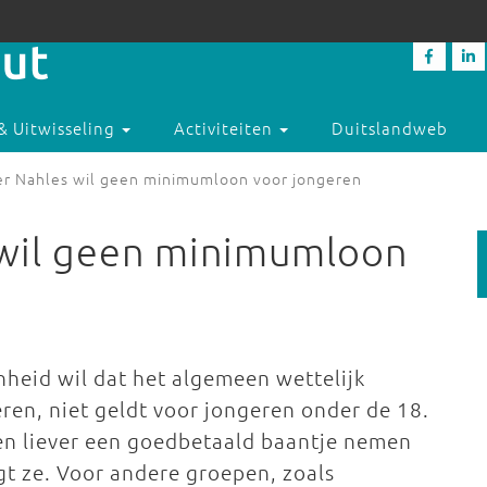
& Uitwisseling
Activiteiten
Duitslandweb
er Nahles wil geen minimumloon voor jongeren
 wil geen minimumloon
heid wil dat het algemeen wettelijk
en, niet geldt voor jongeren onder de 18.
n liever een goedbetaald baantje nemen
gt ze. Voor andere groepen, zoals