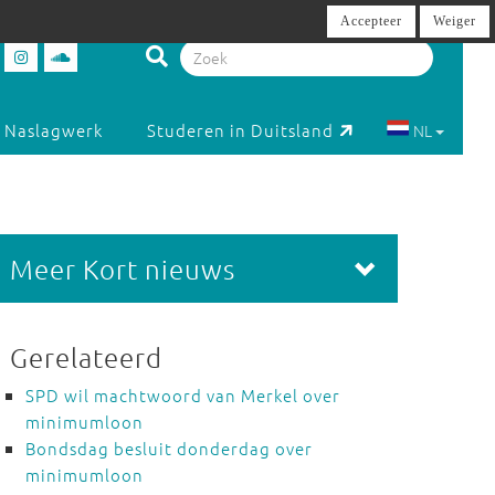
Accepteer
Weiger
Naslagwerk
Studeren in Duitsland
NL
Meer Kort nieuws
Gerelateerd
SPD wil machtwoord van Merkel over
minimumloon
Bondsdag besluit donderdag over
minimumloon