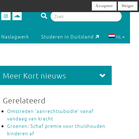
Accepteer
Weiger
Naslagwerk
Studeren in Duitsland
NL
Meer Kort nieuws
Gerelateerd
Omstreden 'aanrechtsubsidie' vanaf
vandaag van kracht
Groenen: Schaf premie voor thuishouden
kinderen af