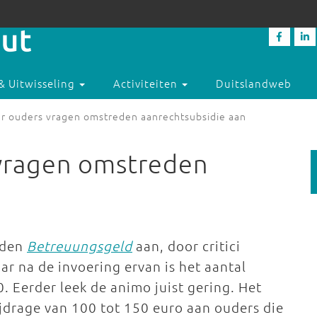
& Uitwisseling
Activiteiten
Duitslandweb
r ouders vragen omstreden aanrechtsubsidie aan
vragen omstreden
eden
Betreuungsgeld
aan, door critici
r na de invoering ervan is het aantal
 Eerder leek de animo juist gering. Het
jdrage van 100 tot 150 euro aan ouders die