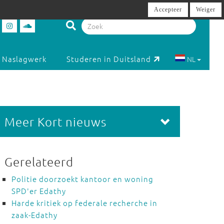
Accepteer
Weiger
Naslagwerk
Studeren in Duitsland
NL
Meer Kort nieuws
Gerelateerd
Politie doorzoekt kantoor en woning
SPD'er Edathy
Harde kritiek op federale recherche in
zaak-Edathy