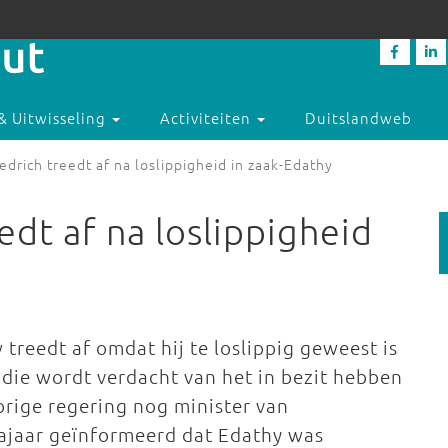
& Uitwisseling
Activiteiten
Duitslandweb
iedrich treedt af na loslippigheid in zaak-Edathy
edt af na loslippigheid
reedt af omdat hij te loslippig geweest is
 die wordt verdacht van het in bezit hebben
vorige regering nog minister van
ajaar geïnformeerd dat Edathy was