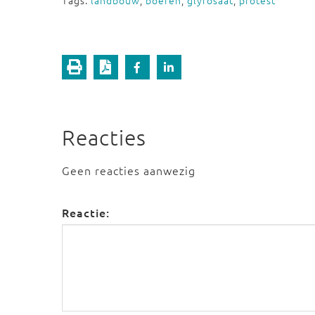
Tags:
landbouw
,
boeren
,
glyfosaat
,
protest
Reacties
Geen reacties aanwezig
Reactie: