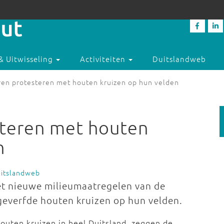
& Uitwisseling
Activiteiten
Duitslandweb
ren protesteren met houten kruizen op hun velden
steren met houten
n
uitslandweb
met nieuwe milieumaatregelen van de
everfde houten kruizen op hun velden.
outen kruizen in heel Duitsland, zeggen de