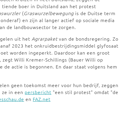
 tiende boer in Duitsland aan het protest
aswurzler
(
Graswurzelbewegung
is de Duitse term
onderaf) en zijn al langer actief op sociale media
an de landbouwsector te zorgen.
gelen uit het
Agrarpaket
van de bondsregering. Zo
vanaf 2023 het onkruidbestrijdingsmiddel glyfosaat
moet worden ingeperkt. Daardoor kan een groot
zegt Willi Kremer-Schillings (Bauer Willi op
ie de actie is begonnen. En daar staat volgens hem
elen geen toekomst meer voor hun bedrijf, zeggen
 ze in een
persbericht
"een stil protest" omdat "de
esschau.de
en
FAZ.net