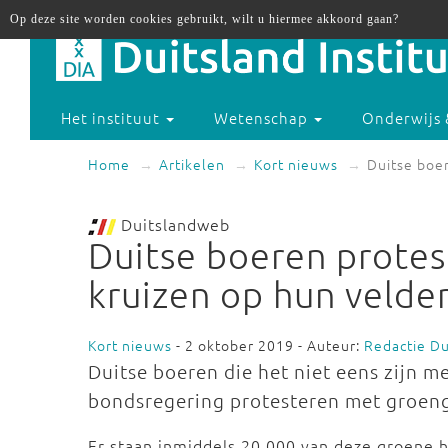
Op deze site worden cookies gebruikt, wilt u hiermee akkoord gaan?
Het instituut
Wetenschap
Onderwijs 
Home
Artikelen
Kort nieuws
Duitse boe
Duitslandweb
Duitse boeren prote
kruizen op hun velde
Kort nieuws
- 2 oktober 2019 - Auteur:
Redactie D
Duitse boeren die het niet eens zijn 
bondsregering protesteren met groeng
Er staan inmiddels 20.000 van deze groene h