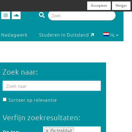
Accepteer
Weiger
Naslagwerk
Studeren in Duitsland
NL
Zoek naar:
Sorteer op relevantie
Verfijn zoekresultaten:
Op tag:
ifo-Institut
Op tag: