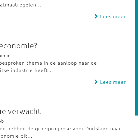
maatmaatregelen.…
Lees meer
e economie?
nedie
lbesproken thema in de aanloop naar de
itse industrie heeft…
Lees meer
ie verwacht
eb
en hebben de groeiprognose voor Duitsland naar
economie dit…