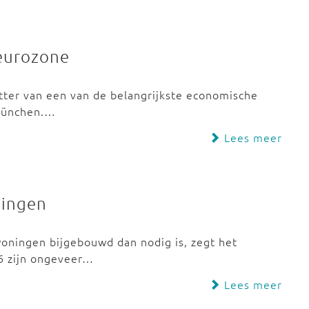
 eurozone
zitter van een van de belangrijkste economische
n München.…
Lees meer
ningen
 woningen bijgebouwd dan nodig is, zegt het
16 zijn ongeveer…
Lees meer