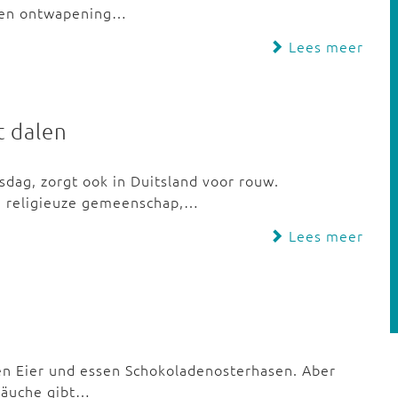
e en ontwapening…
Lees meer
t dalen
dag, zorgt ook in Duitsland voor rouw.
te religieuze gemeenschap,…
Lees meer
n Eier und essen Schokoladenosterhasen. Aber
räuche gibt…