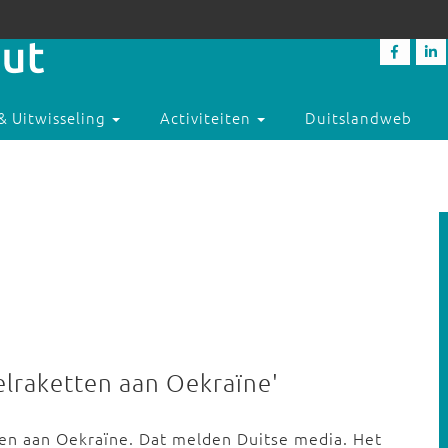
& Uitwisseling
Activiteiten
Duitslandweb
elraketten aan Oekraïne'
ren aan Oekraïne. Dat melden Duitse media. Het