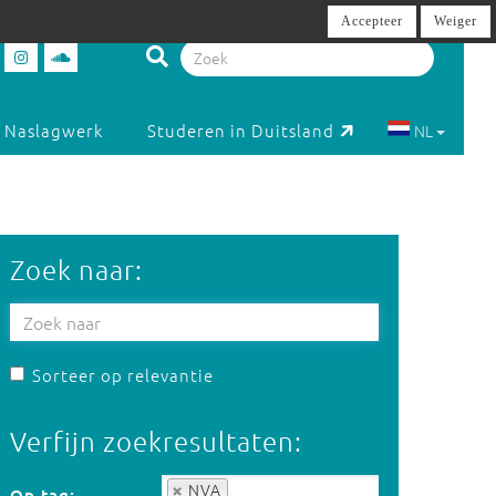
Accepteer
Weiger
Naslagwerk
Studeren in Duitsland
NL
Zoek naar:
Sorteer op relevantie
Verfijn zoekresultaten:
Op tag:
NVA
Op tag: