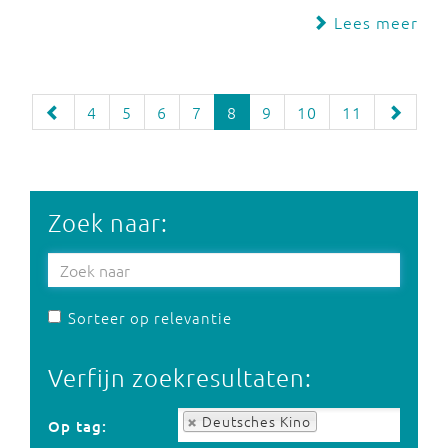
Lees meer
4
5
6
7
8
9
10
11
Zoek naar:
Sorteer op relevantie
Verfijn zoekresultaten:
Op tag:
Deutsches Kino
Op tag: