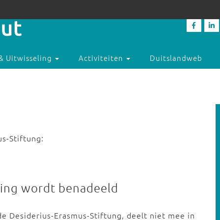
& Uitwisseling
Activiteiten
Duitslandweb
s-Stiftung:
hting wordt benadeeld
de Desiderius-Erasmus-Stiftung, deelt niet mee in