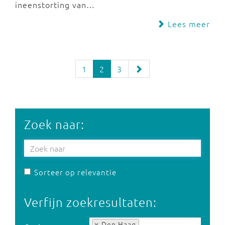
ineenstorting van…
Lees meer
1
2
3
Zoek naar:
Sorteer op relevantie
Verfijn zoekresultaten:
Op tag:
Den Haag