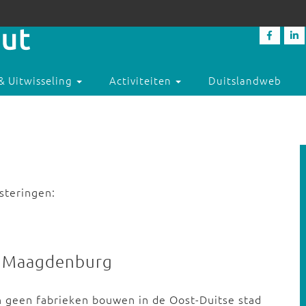
& Uitwisseling
Activiteiten
Duitslandweb
steringen:
ek Maagdenburg
h geen fabrieken bouwen in de Oost-Duitse stad