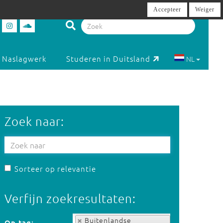
Accepteer
Weiger
Naslagwerk
Studeren in Duitsland
NL
Zoek naar:
Sorteer op relevantie
Verfijn zoekresultaten:
Op tag:
Buitenlandse
Op tag: