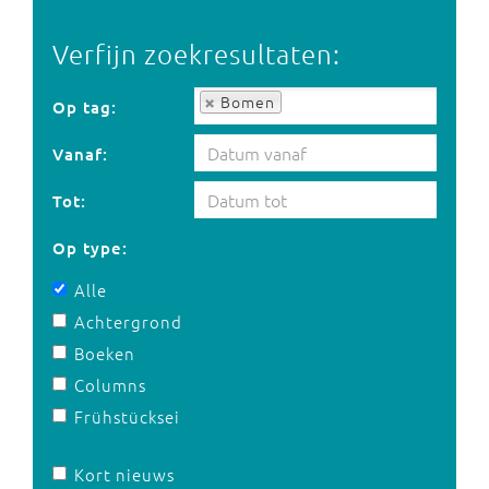
Verfijn zoekresultaten:
Op tag:
Bomen
Op tag:
Vanaf:
Tot:
Op type:
Alle
Achtergrond
Boeken
Columns
Frühstücksei
Kort nieuws