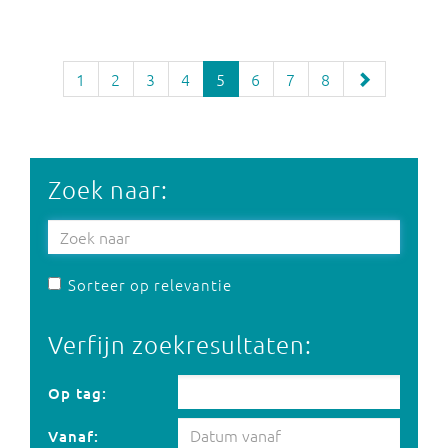
1
2
3
4
5
6
7
8
Zoek naar:
Sorteer op relevantie
Verfijn zoekresultaten:
Op tag:
Op tag:
Vanaf: