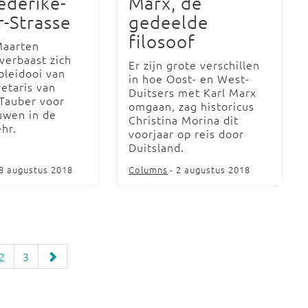
ederike-
Marx, de
-Strasse
gedeelde
filosoof
Maarten
erbaast zich
Er zijn grote verschillen
pleidooi van
in hoe Oost- en West-
retaris van
Duitsers met Karl Marx
Tauber voor
omgaan, zag historicus
uwen in de
Christina Morina dit
hr.
voorjaar op reis door
Duitsland.
28 augustus 2018
Columns
- 2 augustus 2018
2
3