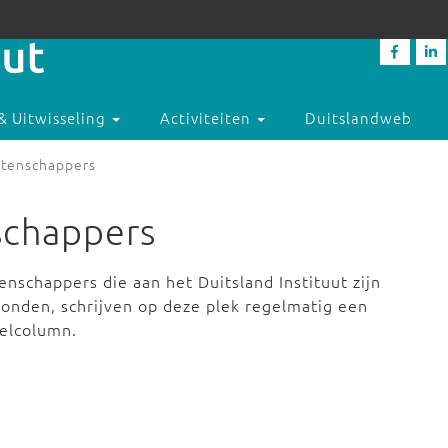
& Uitwisseling
Activiteiten
Duitslandweb
tenschappers
schappers
nschappers die aan het Duitsland Instituut zijn
onden, schrijven op deze plek regelmatig een
selcolumn.