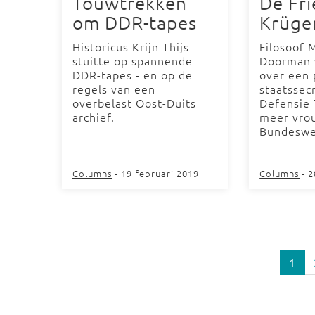
Touwtrekken
De Fri
om DDR-tapes
Krüger
Historicus Krijn Thijs
Filosoof 
stuitte op spannende
Doorman v
DDR-tapes - en op de
over een 
regels van een
staatssec
overbelast Oost-Duits
Defensie 
archief.
meer vro
Bundeswe
Columns
- 19 februari 2019
Columns
- 
1