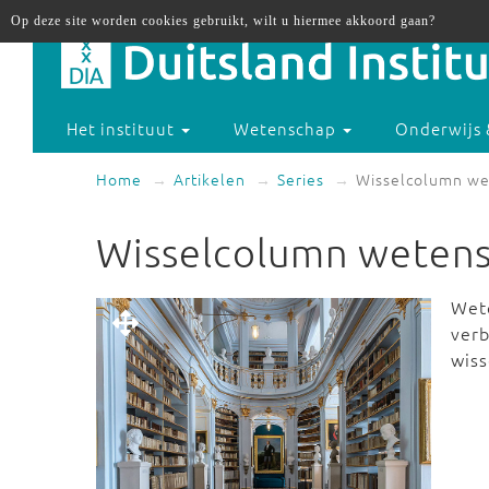
Op deze site worden cookies gebruikt, wilt u hiermee akkoord gaan?
Het instituut
Wetenschap
Onderwijs 
Home
Artikelen
Series
Wisselcolumn we
Wisselcolumn weten
Wete
verb
wis