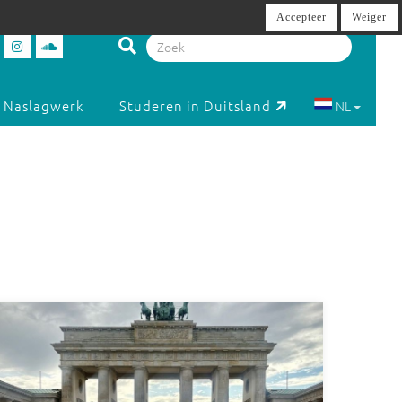
Accepteer
Weiger
Naslagwerk
Studeren in Duitsland
NL