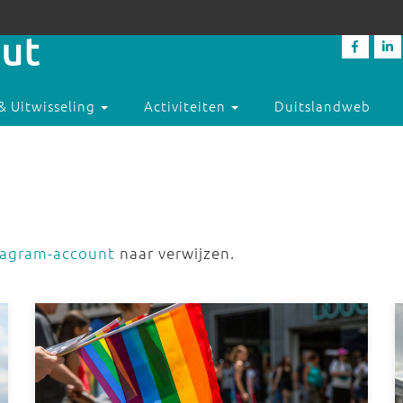
& Uitwisseling
Activiteiten
Duitslandweb
tagram-account
naar verwijzen.