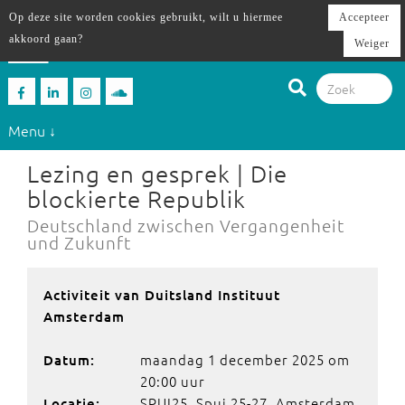
Op deze site worden cookies gebruikt, wilt u hiermee
Accepteer
akkoord gaan?
Weiger
Menu ↓
Lezing en gesprek | Die
blockierte Republik
Deutschland zwischen Vergangenheit
und Zukunft
Activiteit van Duitsland Instituut
Amsterdam
maandag 1 december 2025 om
Datum:
20:00 uur
SPUI25, Spui 25-27, Amsterdam
Locatie: