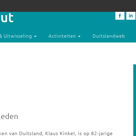
& Uitwisseling
Activiteiten
Duitslandweb
rleden
n van Duitsland, Klaus Kinkel, is op 82-jarige